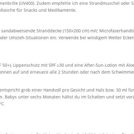
enbrille (UV400). Zudem empfehle ich eine Strandmuschel oder Son
ühltasche für Snacks und Medikamente.
 sandabweisende Stranddecke (150×200 cm) mit; Microfaserhandtü
 oder Umzieh-Situationen ein. Verwende bei windigem Wetter Ecke
50+), Lippenschutz mit SPF ≥30 und eine After-Sun-Lotion mit Aloe
Sonnen auf und erneuere alle 2 Stunden oder nach dem Schwimme
tspricht grob einer Handvoll pro Gesicht und Hals bzw. 30 ml für
Babys unter sechs Monaten hältst du im Schatten und setzt vorzug
°C.