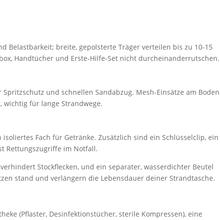
elastbarkeit; breite, gepolsterte Träger verteilen bis zu 10-15
ox, Handtücher und Erste-Hilfe-Set nicht durcheinanderrutschen.
 für Spritzschutz und schnellen Sandabzug. Mesh-Einsätze am Boden
, wichtig für lange Strandwege.
liertes Fach für Getränke. Zusätzlich sind ein Schlüsselclip, ein
 Rettungszugriffe im Notfall.
erhindert Stockflecken, und ein separater, wasserdichter Beutel
sätzen stand und verlängern die Lebensdauer deiner Strandtasche.
eke (Pflaster, Desinfektionstücher, sterile Kompressen), eine