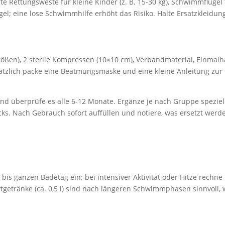
te Rettungsweste für kleine Kinder (z. B. 15-30 kg), Schwimmflügel
el; eine lose Schwimmhilfe erhöht das Risiko. Halte Ersatzkleidu
 Größen), 2 sterile Kompressen (10×10 cm), Verbandmaterial, Einmalh
tzlich packe eine Beatmungsmaske und eine kleine Anleitung zur H
und überprüfe es alle 6-12 Monate. Ergänze je nach Gruppe speziel
cks. Nach Gebrauch sofort auffüllen und notiere, was ersetzt wer
is ganzen Badetag ein; bei intensiver Aktivität oder Hitze rechne m
rolytgetränke (ca. 0,5 l) sind nach längeren Schwimmphasen sinnvo