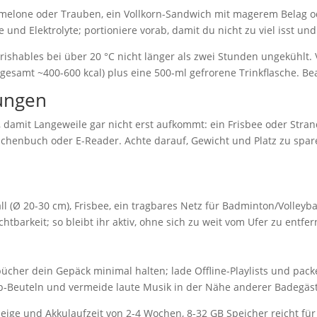
ermelone oder Trauben, ein Vollkorn-Sandwich mit magerem Belag 
und Elektrolyte; portioniere vorab, damit du nicht zu viel isst und 
rishables bei über 20 °C nicht länger als zwei Stunden ungekühlt. 
sgesamt ~400-600 kcal) plus eine 500‑ml gefrorene Trinkflasche. B
gungen
amit Langeweile gar nicht erst aufkommt: ein Frisbee oder Strandb
chenbuch oder E-Reader. Achte darauf, Gewicht und Platz zu spare
l (Ø 20-30 cm), Frisbee, ein tragbares Netz für Badminton/Volleyba
barkeit; so bleibt ihr aktiv, ohne sich zu weit vom Ufer zu entfer
bücher dein Gepäck minimal halten; lade Offline-Playlists und pac
p‑Beuteln und vermeide laute Musik in der Nähe anderer Badegäst
ge und Akkulaufzeit von 2-4 Wochen, 8-32 GB Speicher reicht für Hu