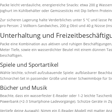
Packe leicht verdauliche, energiereiche Snacks: etwa 200 g Wass
Joghurt im Kühlbehälter oder Gemüsesticks mit Dip liefern Proteine 
Zur sicheren Lagerung halte Verderbliches unter 5 °C und lasse Pe
pro Person: 2 Vollkorn-Sandwiches, 200 g Obst und 40 g Nüsse (in
Unterhaltung und Freizeitbeschäfti
Packe eine Kombination aus aktiven und ruhigen Beschäftigungen, d
Meter Tiefe, sowie ein wasserdichter Beutel mit einem dünnen Tas
beschäftigen.
Spiele und Sportartikel
Wähle leichte, schnell aufzubauende Spiele: aufblasbarer Beachbal
Schnorchel-Set in passender Größe und einer Schwimmboje für Sicht
Bücher und Musik
Beachte, dass ein wasserfester E-Reader oder 1-2 leichte Taschen
Powerbank (≈2-3 Smartphone-Ladevorgänge). Schütze Geräte in Zi
Vertiefe deine Auswahl: Nimm ein E-Reader-Modell mit matter Anzei