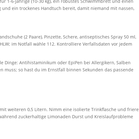
 für 1-6-Jährige (10-30 kg), ein robustes Schwimmbrett und einen
ng und ein trockenes Handtuch bereit, damit niemand mit nassen,
andschuhe (2 Paare), Pinzette, Schere, antiseptisches Spray 50 ml,
LW; im Notfall wähle 112. Kontrolliere Verfallsdaten vor jedem
le Dinge: Antihistaminikum oder EpiPen bei Allergikern, Salben
den muss; so hast du im Ernstfall binnen Sekunden das passende
it weiteren 0,5 Litern. Nimm eine isolierte Trinkflasche und friere
ll, während zuckerhaltige Limonaden Durst und Kreislaufprobleme