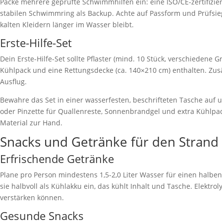
Packe mehrere geprüfte Schwimmhilfen ein: eine ISO/CE-zertifizier
stabilen Schwimmring als Backup. Achte auf Passform und Prüfsieg
kalten Kleidern länger im Wasser bleibt.
Erste-Hilfe-Set
Dein Erste-Hilfe-Set sollte Pflaster (mind. 10 Stück, verschiedene
Kühlpack und eine Rettungsdecke (ca. 140×210 cm) enthalten. Zusä
Ausflug.
Bewahre das Set in einer wasserfesten, beschrifteten Tasche auf 
oder Pinzette für Quallenreste, Sonnenbrandgel und extra Kühlpa
Material zur Hand.
Snacks und Getränke für den Strand
Erfrischende Getränke
Plane pro Person mindestens 1,5-2,0 Liter Wasser für einen halben b
sie halbvoll als Kühlakku ein, das kühlt Inhalt und Tasche. Elekt
verstärken können.
Gesunde Snacks