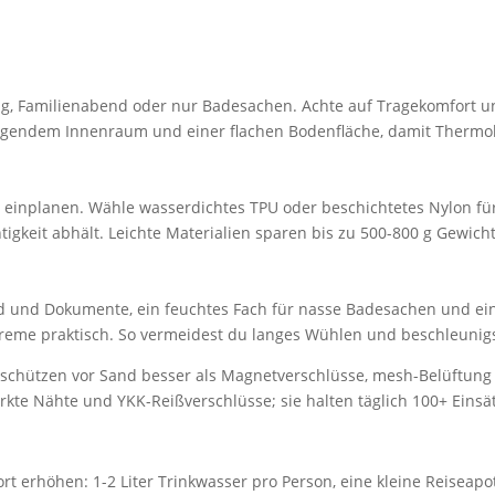
, Familienabend oder nur Badesachen. Achte auf Tragekomfort und B
nigendem Innenraum und einer flachen Bodenfläche, damit Thermob
iter einplanen. Wähle wasserdichtes TPU oder beschichtetes Nylon
gkeit abhält. Leichte Materialien sparen bis zu 500-800 g Gewicht
und Dokumente, ein feuchtes Fach für nasse Badesachen und ein iso
reme praktisch. So vermeidest du langes Wühlen und beschleunigst
schützen vor Sand besser als Magnetverschlüsse, mesh-Belüftung v
tärkte Nähte und YKK-Reißverschlüsse; sie halten täglich 100+ Ein
 erhöhen: 1-2 Liter Trinkwasser pro Person, eine kleine Reiseapoth