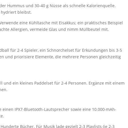
oder Hummus und 30-40 g Nüsse als schnelle Kalorienquelle.
hydriert bleibst.
Verwende eine Kühltasche mit Eisakkus; ein praktisches Beispiel
eachte Allergien, vermeide Glas und nimm Müllbeutel mit.
all für 2-4 Spieler, ein Schnorchelset für Erkundungen bis 3-5
n und priorisiere Elemente, die mehrere Personen gleichzeitig
ll und ein kleines Paddelset für 2-4 Personen. Ergänze mit einem
nen.
ke einen IPX7-Bluetooth-Lautsprecher sowie eine 10.000‑mAh-
e.
nderte Bücher. Für Musik lade gezielt 2-3 Playlists (je 2-3