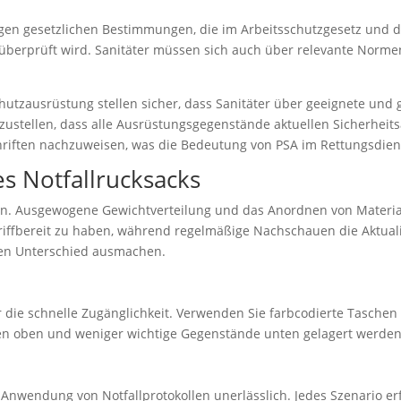
gen gesetzlichen Bestimmungen, die im Arbeitsschutzgesetz und de
berprüft wird. Sanitäter müssen sich auch über relevante Normen
utzausrüstung stellen sicher, dass Sanitäter über geeignete und 
ustellen, dass alle Ausrüstungsgegenstände aktuellen Sicherheits
chriften nachzuweisen, was die Bedeutung von PSA im Rettungsdiens
es Notfallrucksacks
gien. Ausgewogene Gewichtverteilung und das Anordnen von Material
riffbereit zu haben, während regelmäßige Nachschauen die Aktualit
den Unterschied ausmachen.
die schnelle Zugänglichkeit. Verwenden Sie farbcodierte Taschen o
ilien oben und weniger wichtige Gegenstände unten gelagert werden
Anwendung von Notfallprotokollen unerlässlich. Jedes Szenario erfo