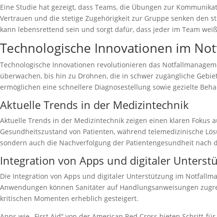
Eine Studie hat gezeigt, dass Teams, die Übungen zur Kommunika
Vertrauen und die stetige Zugehörigkeit zur Gruppe senken den st
kann lebensrettend sein und sorgt dafür, dass jeder im Team weiß,
Technologische Innovationen im No
Technologische Innovationen revolutionieren das Notfallmanagement 
überwachen, bis hin zu Drohnen, die in schwer zugängliche Gebiet
ermöglichen eine schnellere Diagnosestellung sowie gezielte Beh
Aktuelle Trends in der Medizintechnik
Aktuelle Trends in der Medizintechnik zeigen einen klaren Fokus
Gesundheitszustand von Patienten, während telemedizinische Lösun
sondern auch die Nachverfolgung der Patientengesundheit nach d
Integration von Apps und digitaler Unterst
Die Integration von Apps und digitaler Unterstützung im Notfallm
Anwendungen können Sanitäter auf Handlungsanweisungen zugreife
kritischen Momenten erheblich gesteigert.
Apps wie „First Aid“ von der American Red Cross bieten Schritt-f