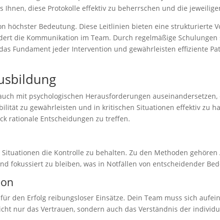
 Ihnen, diese Protokolle effektiv zu beherrschen und die jeweili
von höchster Bedeutung. Diese Leitlinien bieten eine strukturierte
fördert die Kommunikation im Team. Durch regelmäßige Schulungen
n das Fundament jeder Intervention und gewährleisten effiziente P
usbildung
h auch mit psychologischen Herausforderungen auseinandersetzen,
lität zu gewährleisten und in kritischen Situationen effektiv zu h
uck rationale Entscheidungen zu treffen.
 Situationen die Kontrolle zu behalten. Zu den Methoden gehören
und fokussiert zu bleiben, was in Notfällen von entscheidender Bed
ion
 für den Erfolg reibungsloser Einsätze. Dein Team muss sich auf
t nur das Vertrauen, sondern auch das Verständnis der individue