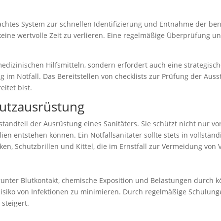
achtes System zur schnellen Identifizierung und Entnahme der benö
eine wertvolle Zeit zu verlieren. Eine regelmäßige Überprüfung un
medizinischen Hilfsmitteln, sondern erfordert auch eine strategisc
 im Notfall. Das Bereitstellen von checklists zur Prüfung der Aus
itet bist.
utzausrüstung
standteil der Ausrüstung eines Sanitäters. Sie schützt nicht nur 
ien entstehen können. Ein Notfallsanitäter sollte stets in vollstän
en, Schutzbrillen und Kittel, die im Ernstfall zur Vermeidung von
darunter Blutkontakt, chemische Exposition und Belastungen durch
siko von Infektionen zu minimieren. Durch regelmäßige Schulung
steigert.