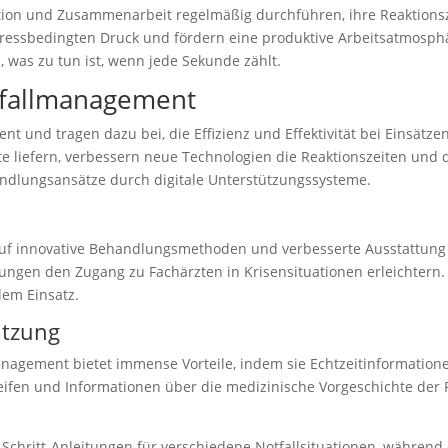
tion und Zusammenarbeit regelmäßig durchführen, ihre Reaktionsz
ressbedingten Druck und fördern eine produktive Arbeitsatmosphär
 was zu tun ist, wenn jede Sekunde zählt.
tfallmanagement
und tragen dazu bei, die Effizienz und Effektivität bei Einsätzen 
e liefern, verbessern neue Technologien die Reaktionszeiten und d
andlungsansätze durch digitale Unterstützungssysteme.
 auf innovative Behandlungsmethoden und verbesserte Ausstattung
gen den Zugang zu Fachärzten in Krisensituationen erleichtern. D
em Einsatz.
ützung
anagement bietet immense Vorteile, indem sie Echtzeitinformatione
n und Informationen über die medizinische Vorgeschichte der Pa
ür-Schritt-Anleitungen für verschiedene Notfallsituationen, währe